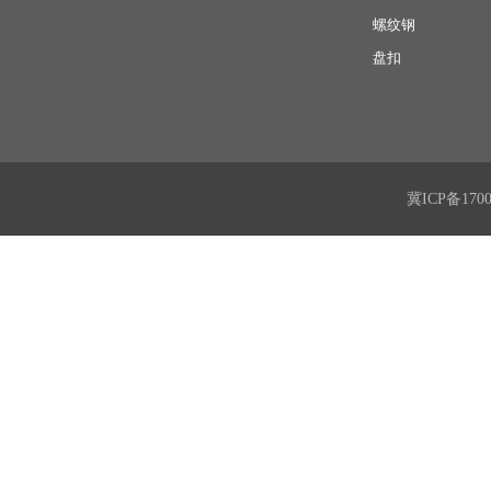
螺纹钢
盘扣
冀ICP备170