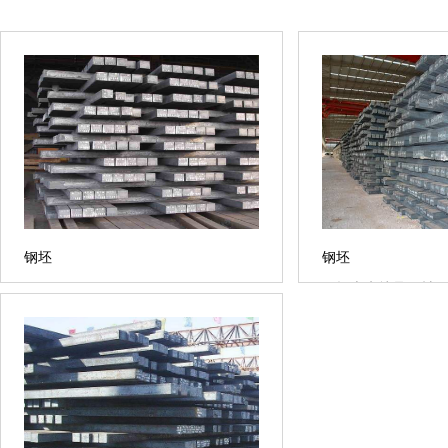
钢坯
钢坯
钢坯本来就是钢材，
以用做机械零件，锻
材，型钢Q345B槽
的作用。