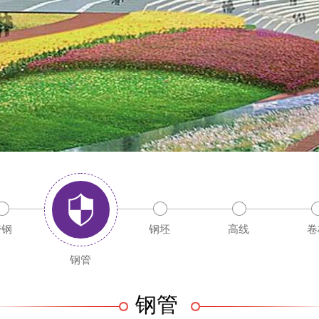
带钢
钢坯
高线
卷
钢管
钢管