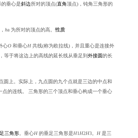
形的垂心是
斜边
所对的顶点(
直角
顶点)，钝角三角形的
，
h
a 为所对的顶点的高。
性质
外心
O
和垂心
H
共线(称为欧拉线)，并且重心是连接外
距离，等于将这边上的高线的延长线从垂足到
外接圆
的长
点圆上。实际上，九点圆的九个点就是三边的中点和
点的连线。 三角形的三个顶点和垂心构成一个垂心
足三角形
。垂心
H
的垂足三角形是
H
1
H
2
H
3。
H
是三