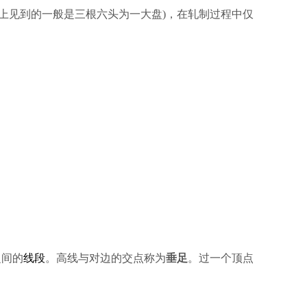
吨(市场上见到的一般是三根六头为一大盘)，在轧制过程中仅
之间的
线段
。高线与对边的交点称为
垂足
。过一个顶点