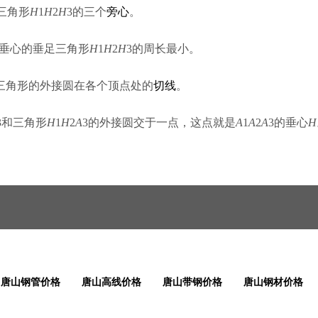
三角形
H
1
H
2
H
3的三个
旁心
。
其垂心的垂足三角形
H
1
H
2
H
3的周长最小。
三角形的外接圆在各个顶点处的
切线
。
3和三角形
H
1
H
2
A
3的外接圆交于一点，这点就是
A
1
A
2
A
3的垂心
H
唐山钢管价格
唐山高线价格
唐山带钢价格
唐山钢材价格