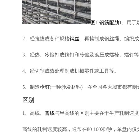
图1 钢筋配肋
1、用于
2、经拉拔成各种规格
钢丝
，再捻制成钢丝绳、编织成
3、经热、冷锻打成铆钉和冷锻及滚压成螺栓、螺钉等
4、经切削成热处理制成机械零件或工具等。
5、制造
枪钉
(一种沙发材料)，在全国各大城市都有制
区别
1、高线、
普线
与半高线的区别主要在于生产轧制速度
高线的轧制速度较高，通常在80-160米/秒，单盘内