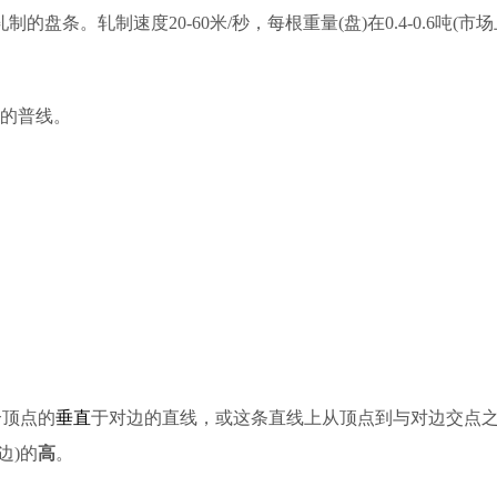
制的盘条。轧制速度20-60米/秒，每根重量(盘)在0.4-0.6
好的普线。
个顶点的
垂直
于对边的直线，或这条直线上从顶点到与对边交点
边)的
高
。