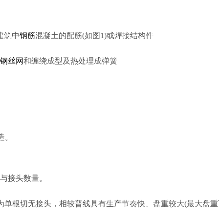
建筑中
钢筋
混凝土的配筋(如图1)或焊接结构件
钢丝网
和缠绕成型及热处理成弹簧
造。
与接头数量。
仅为单根切无接头，相较普线具有生产节奏快、盘重较大(最大盘重可