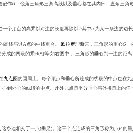
般记作
H
。锐角三角形三条高线以及垂心都在其内部，直角三角
过一个顶点的高乘以对边的长度再除以2:其中
a
为某一条边的边长
点的高线与过A点的中线重合。
欧拉定理
断言，三角形的重心
G
、
将高线分成的两段的乘积相等:如右图中， 三角形的垂心到一边的
在
九点圆
的圆周上。每个顶点和垂心所连成的线段的中点也在九
垂心到外心的线段的中点。此外九点圆平分垂心与外接圆上的任一
这条边相交于一点(垂足)。这三个点连成的三角形称为点
P
的
垂