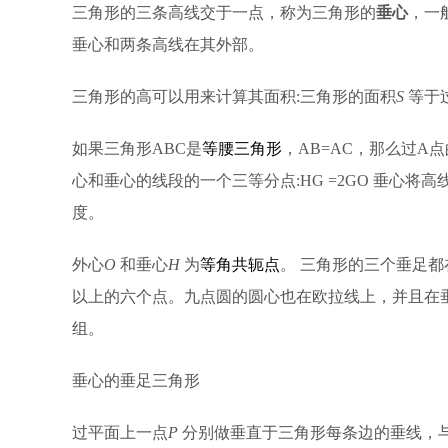
三角形的三条高线交于一点，称为三角形的
垂心
，一
垂心和两条高线在其外部。
三角形的高可以用来计算其面积:三角形的面积
S
等于
如果三角形ABC是
等腰三角形
，AB=AC，那么过A
心和垂心的线段的一个三等分点:HG =2GO 垂心
度。
外心
O
和垂心
H
为
等角共轭点
。 三角形的三个垂足都
以上的六个点。九点圆的圆心也在欧拉线上，并且在
组。
垂心的垂足三角形
过平面上一点
P
分别做垂直于三角形每条边的垂线，与