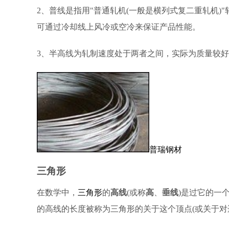
2、普线是指用"普通轧机(一般是横列式复二重轧机)"轧
可通过冷却线上风冷或空冷来保证产品性能。
3、半高线为轧制速度处于两者之间，实际为质量较
普瑞钢材
三角形
在数学中，
三角形
的
高线
(或称
高
、
垂线
)是过它的一
的高线的长度被称为三角形的关于这个顶点(或关于对