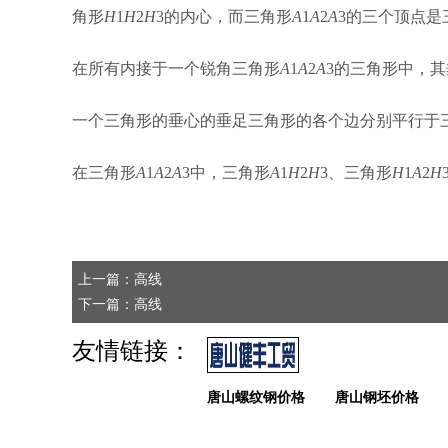
角形
H
1
H
2
H
3的内心，而三角形
A
1
A
2
A
3的三个顶点是
在所有内接于一个锐角三角形
A
1
A
2
A
3的三角形中，
一个三角形的垂心的垂足三角形的各个边分别平行于
在三角形
A
1
A
2
A
3中，三角形
A
1
H
2
H
3、三角形
H
1
A
2
H
上一篇：高线
下一篇：高线
友情链接：
唐山螺纹钢价格
唐山钢坯价格